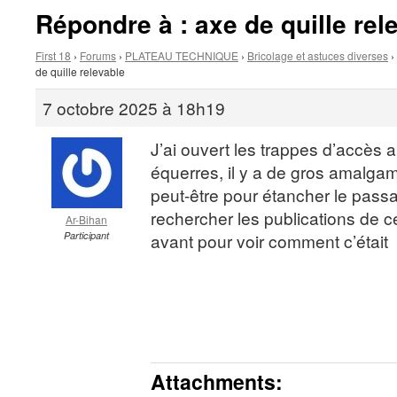
Répondre à : axe de quille rel
First 18
›
Forums
›
PLATEAU TECHNIQUE
›
Bricolage et astuces diverses
›
de quille relevable
7 octobre 2025 à 18h19
J’ai ouvert les trappes d’accès 
équerres, il y a de gros amalgame
peut-être pour étancher le pass
rechercher les publications de ceu
Ar-Bihan
Participant
avant pour voir comment c’était
Attachments: