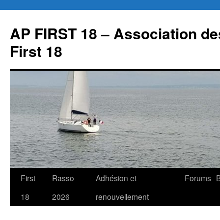
Aller
au
AP FIRST 18 – Association des
contenu
First 18
First
Rasso
Adhésion et
Forums
B
18
2026
renouvellement