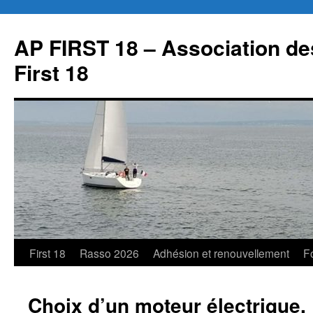
Aller
au
AP FIRST 18 – Association des
contenu
First 18
First 18
Rasso 2026
Adhésion et renouvellement
F
Choix d’un moteur électrique.