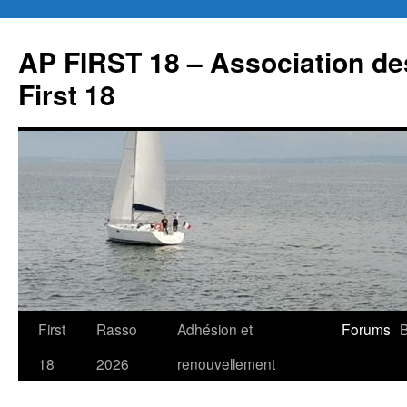
Aller
au
AP FIRST 18 – Association des
contenu
First 18
First
Rasso
Adhésion et
Forums
B
18
2026
renouvellement