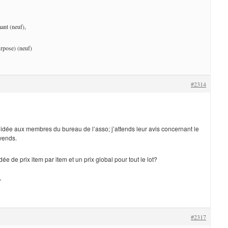
nt (neuf),
urpose) (neuf)
#2314
 idée aux membres du bureau de l’asso; j’attends leur avis concernant le
 vends.
dée de prix item par item et un prix global pour tout le lot?
r
#2317