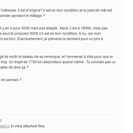
intéresse. Il est d’origine? Il est en bon condition et le pied de mât est
 pivoter pendant le mâtage ?
il y en a pour 300€ mais pas adapté . Neuf, c’est à 1800€, mais pas
e peut te proposer 500€ s’il est en bon condition, à nu, car mon
t est bon. Éventuellement, je prendrai le dormant pour un prix à
igé de sortir le bateau de sa remorque, et l’emmener à vide pour que le
trop. Un trajet de 1700 km allez/retour quand même . Tu connais pas un
able de faire ça ?
u en penses ?
:
ged in
to view attached files.