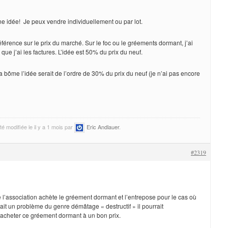
ne idée! Je peux vendre individuellement ou par lot.
éférence sur le prix du marché. Sur le foc ou le gréements dormant, j’ai
que j’ai les factures. L’idée est 50% du prix du neuf.
a bôme l’idée serait de l’ordre de 30% du prix du neuf (je n’ai pas encore
é modifiée le il y a 1 mois par
Eric Andlauer
.
#2319
e l’association achète le gréement dormant et l’entrepose pour le cas où
ait un problème du genre démâtage « destructif » il pourrait
cheter ce gréement dormant à un bon prix.