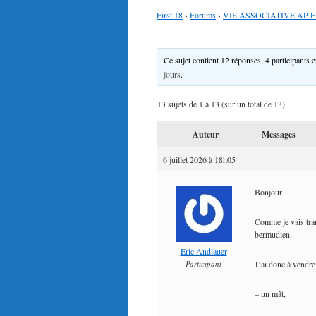
First 18
›
Forums
›
VIE ASSOCIATIVE AP F
Ce sujet contient 12 réponses, 4 participants e
jours
.
13 sujets de 1 à 13 (sur un total de 13)
Auteur
Messages
6 juillet 2026 à 18h05
Bonjour
Comme je vais tra
bermudien.
Eric Andlauer
Participant
J’ai donc à vendre
– un mât,