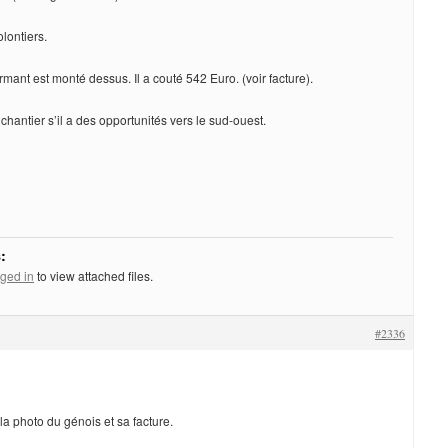
olontiers.
ant est monté dessus. Il a couté 542 Euro. (voir facture).
antier s’il a des opportunités vers le sud-ouest.
:
ged in
to view attached files.
#2336
 la photo du génois et sa facture.