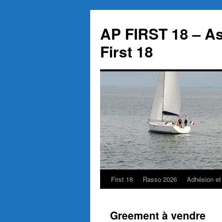
Aller
au
AP FIRST 18 – As
contenu
First 18
First 18
Rasso 2026
Adhésion et
Greement à vendre