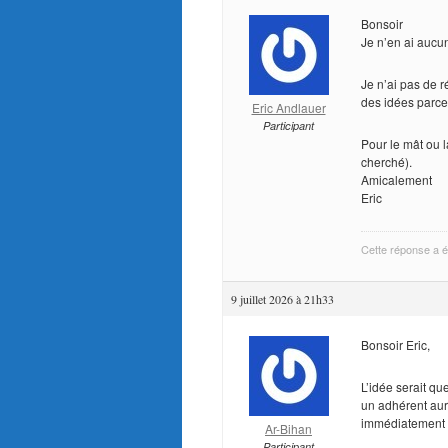
Bonsoir
Je n’en ai aucu
Je n’ai pas de r
des idées parce 
Eric Andlauer
Participant
Pour le mât ou l
cherché).
Amicalement
Eric
Cette réponse a ét
9 juillet 2026 à 21h33
Bonsoir Eric,
L’idée serait qu
un adhérent aur
immédiatement a
Ar-Bihan
Participant