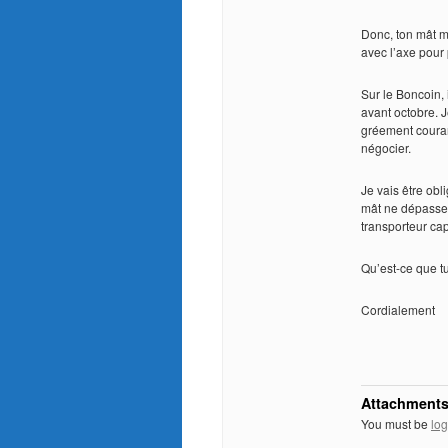
Donc, ton mât m’
avec l’axe pour
Sur le Boncoin, 
avant octobre. J
gréement couran
négocier.
Je vais être obl
mât ne dépasse 
transporteur cap
Qu’est-ce que t
Cordialement
Attachments
You must be
log