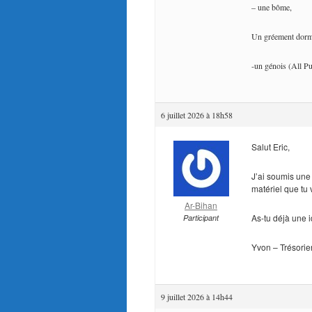
– une bôme,
Un gréement dorma
-un génois (All P
6 juillet 2026 à 18h58
Salut Eric,
J’ai soumis une
matériel que tu
Ar-Bihan
As-tu déjà une i
Participant
Yvon – Trésorie
9 juillet 2026 à 14h44