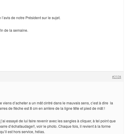
 l’avis de notre Président sur le sujet.
 fin de la semaine.
#2328
je viens d’acheter a un mât cintré dans le mauvais sens, c’est à dire la
res de flèche est 8 cm en arrière de la ligne tête et pied de mât !
j’ai essayé de lui faire revenir avec les sangles à cliquer, à tel point que
barre d’échafaudage!!, voir le photo. Chaque fois, il revient à la forme
s qu’il est hors service, hélas.