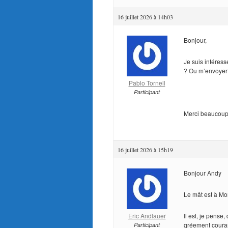
16 juillet 2026 à 14h03
Bonjour,
Je suis intéres
? Ou m’envoyer 
Pablo Tornell
Participant
Merci beaucoup
16 juillet 2026 à 15h19
Bonjour Andy
Le mât est à Mor
Eric Andlauer
Il est, je pense,
gréement coura
Participant