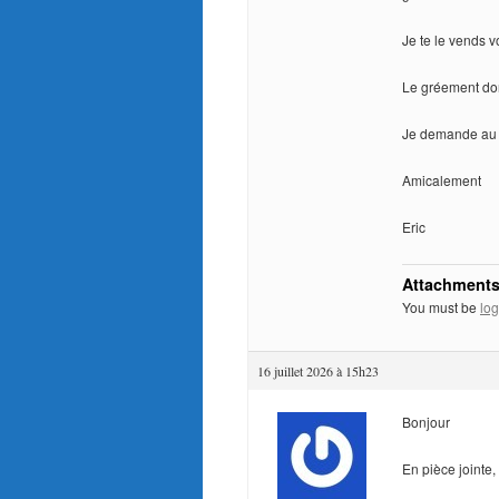
Je te le vends v
Le gréement dorm
Je demande au ch
Amicalement
Eric
Attachments
You must be
log
16 juillet 2026 à 15h23
Bonjour
En pièce jointe,