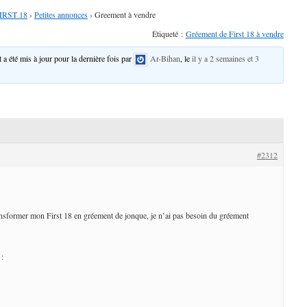
IRST 18
›
Petites annonces
›
Greement à vendre
Étiqueté :
Gréement de First 18 à vendre
t a été mis à jour pour la dernière fois par
Ar-Bihan
, le
il y a 2 semaines et 3
#2312
nsformer mon First 18 en gréement de jonque, je n’ai pas besoin du gréement
 :