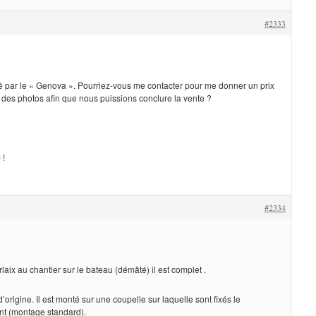
#2333
sé par le « Genova ». Pourriez-vous me contacter pour me donner un prix
des photos afin que nous puissions conclure la vente ?
 !
#2334
laix au chantier sur le bateau (démâté) il est complet .
 d’origine. Il est monté sur une coupelle sur laquelle sont fixés le
nt (montage standard).