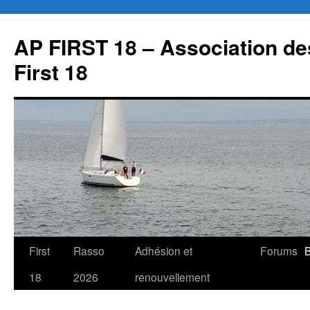
Aller
au
AP FIRST 18 – Association des
contenu
First 18
First
Rasso
Adhésion et
Forums
B
18
2026
renouvellement