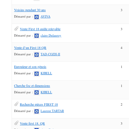
Voisins pendant 30 ans
3
Démarré par :
AVIVA
Vente First 18 quille relevable
3
Démarré par :
claire Dulauroy
Vente d’un First 18 QR
4
Démarré par :
TAD-COZH-II
Enrouleur et son génois
1
Démarré par :
KIBELL
Cherche foc et dimensions
1
Démarré par :
KIBELL
Recherche pièces FIRST 18
2
Démarré par :
Laurent TARTAR
Vente first 18. QR
3