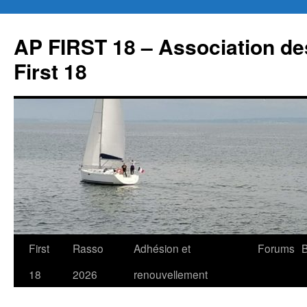
Aller
au
AP FIRST 18 – Association des
contenu
First 18
First
Rasso
Adhésion et
Forums
B
18
2026
renouvellement