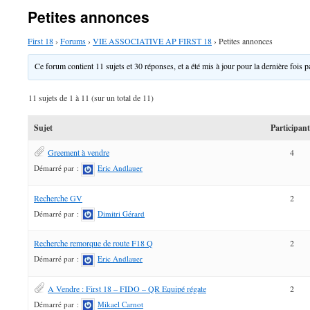
Petites annonces
First 18
›
Forums
›
VIE ASSOCIATIVE AP FIRST 18
›
Petites annonces
Ce forum contient 11 sujets et 30 réponses, et a été mis à jour pour la dernière fois 
11 sujets de 1 à 11 (sur un total de 11)
Sujet
Participan
Greement à vendre
4
Démarré par :
Eric Andlauer
Recherche GV
2
Démarré par :
Dimitri Gérard
Recherche remorque de route F18 Q
2
Démarré par :
Eric Andlauer
A Vendre : First 18 – FIDO – QR Equipé régate
2
Démarré par :
Mikael Carnot