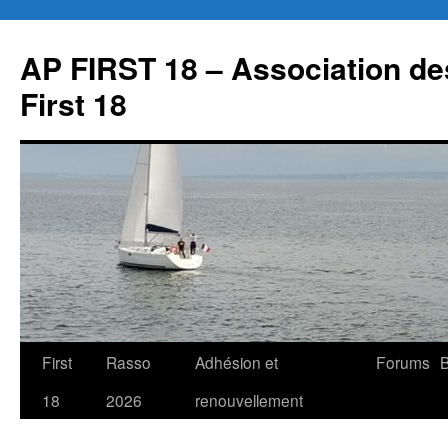
Aller
au
AP FIRST 18 – Association des
contenu
First 18
First
Rasso
Adhésion et
Forums
B
18
2026
renouvellement