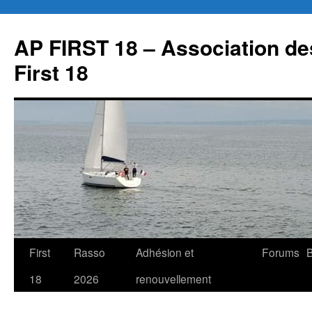
Aller
au
AP FIRST 18 – Association des
contenu
First 18
First
Rasso
Adhésion et
Forums
B
18
2026
renouvellement