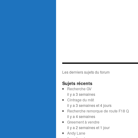
Les derniers sujets du forum
Sujets récents
Recherche GV
il y a 3 semaines
Cintrage du mât
il y a 3 semaines et 4 jours
Recherche remorque de route F18 Q
il y a 4 semaines
Greement à vendre
il y a 2 semaines et 1 jour
Andy Lane