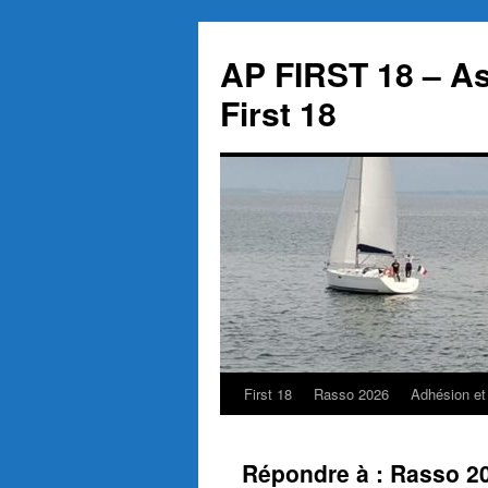
Aller
au
AP FIRST 18 – As
contenu
First 18
First 18
Rasso 2026
Adhésion et
Répondre à : Rasso 2