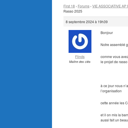
First 18
›
Forums
›
VIE ASSOCIATIVE AP 
Rasso 2025
8 septembre 2024 à 19h39
Bonjour
Notre assemblé g
Flinds
comme vous avez p
le projet de rass
Maître des clés
à ce jour nous n’
l’organisation
cette année les C
et il on mis la b
aussi fait un bea