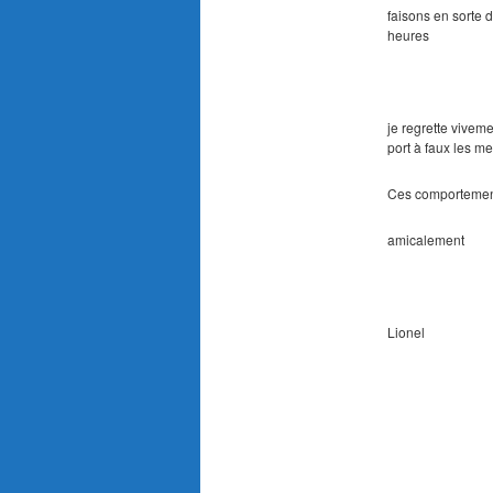
faisons en sorte 
heures
je regrette vivem
port à faux les m
Ces comportement
amicalement
Lionel