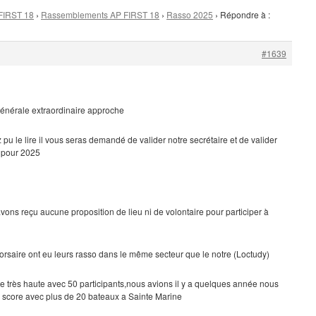
FIRST 18
›
Rassemblements AP FIRST 18
›
Rasso 2025
›
Répondre à :
#1639
énérale extraordinaire approche
u le lire il vous seras demandé de valider notre secrétaire et de valider
o pour 2025
avons reçu aucune proposition de lieu ni de volontaire pour participer à
orsaire ont eu leurs rasso dans le même secteur que le notre (Loctudy)
arre très haute avec 50 participants,nous avions il y a quelques année nous
u score avec plus de 20 bateaux a Sainte Marine