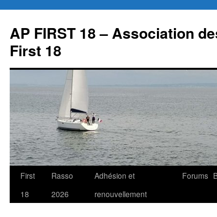
Aller
au
AP FIRST 18 – Association des
contenu
First 18
First
Rasso
Adhésion et
Forums
B
18
2026
renouvellement