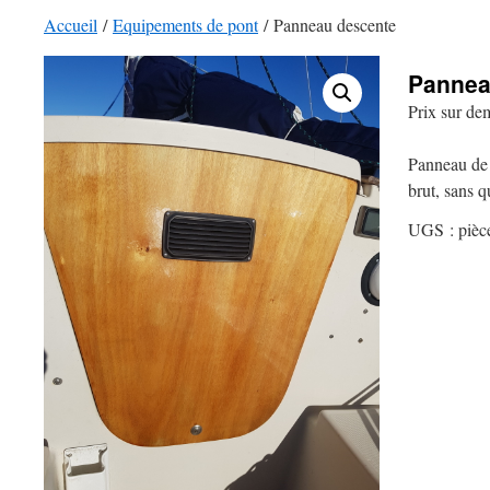
Accueil
/
Equipements de pont
/ Panneau descente
Pannea
Prix sur d
Panneau de 
brut, sans q
UGS :
pièc