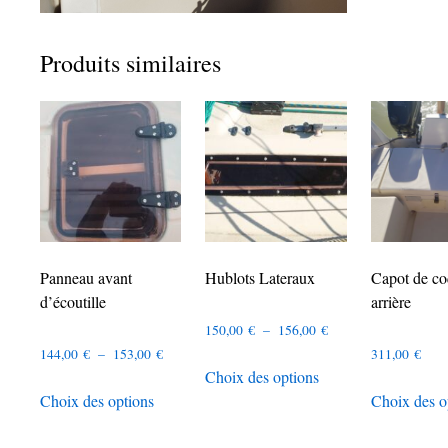
Produits similaires
Panneau avant
Hublots Lateraux
Capot de c
d’écoutille
arrière
Plage
150,00
€
–
156,00
€
Plage
de
144,00
€
–
153,00
€
311,00
€
Ce
Choix des options
de
prix :
Ce
produit
Choix des options
Choix des o
prix :
150,00 €
produit
a
144,00 €
à
a
plusieurs