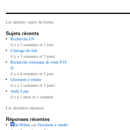
à
156,00 €
plusieurs
variations.
153,00 €
variations.
Les
Les
options
Les derniers sujets du forum
options
peuvent
peuvent
être
Sujets récents
être
choisies
Recherche GV
choisies
sur
il y a 3 semaines et 1 jour
Cintrage du mât
sur
la
il y a 3 semaines et 5 jours
la
page
Recherche remorque de route F18
page
du
Q
du
produit
il y a 4 semaines et 1 jour
produit
Greement à vendre
il y a 2 semaines et 3 jours
Andy Lane
il y a 1 mois et 1 semaine
Les dernières réponses
Réponses récentes
Ar-Bihan
sur
Greement à vendre