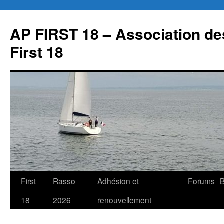
Aller
au
AP FIRST 18 – Association des
contenu
First 18
First
Rasso
Adhésion et
Forums
B
18
2026
renouvellement