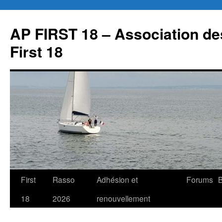
Aller
au
AP FIRST 18 – Association des
contenu
First 18
First
Rasso
Adhésion et
Forums
B
18
2026
renouvellement