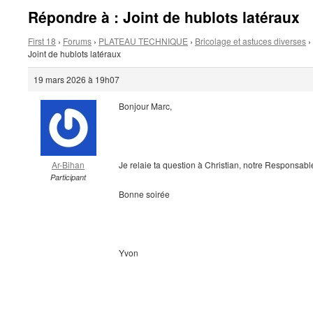
Répondre à : Joint de hublots latéraux
First 18
›
Forums
›
PLATEAU TECHNIQUE
›
Bricolage et astuces diverses
›
Joint de hublots latéraux
19 mars 2026 à 19h07
Bonjour Marc,
Ar-Bihan
Je relaie ta question à Christian, notre Responsabl
Participant
Bonne soirée
Yvon