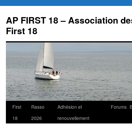
Aller
au
AP FIRST 18 – Association des
contenu
First 18
First
Rasso
Adhésion et
Forums
B
18
2026
renouvellement