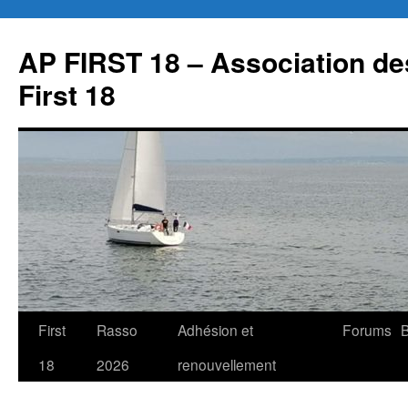
Aller
au
AP FIRST 18 – Association des
contenu
First 18
First
Rasso
Adhésion et
Forums
B
18
2026
renouvellement