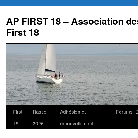
Aller
au
AP FIRST 18 – Association des
contenu
First 18
First
Rasso
Adhésion et
Forums
B
18
2026
renouvellement