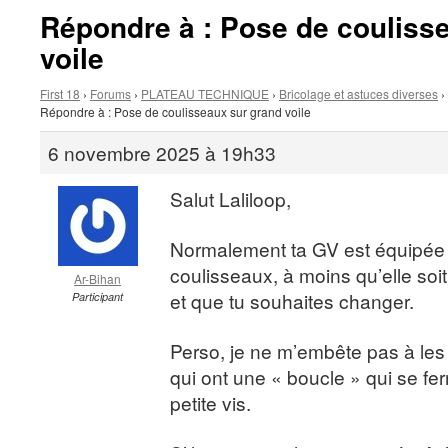
Répondre à : Pose de couliss
voile
First 18
›
Forums
›
PLATEAU TECHNIQUE
›
Bricolage et astuces diverses
›
Répondre à : Pose de coulisseaux sur grand voile
6 novembre 2025 à 19h33
Salut Laliloop,
Normalement ta GV est équipée d’
coulisseaux, à moins qu’elle soi
Ar-Bihan
et que tu souhaites changer.
Participant
Perso, je ne m’embête pas à les
qui ont une « boucle » qui se fe
petite vis.