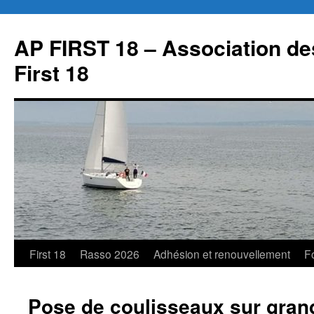
Aller
au
AP FIRST 18 – Association des
contenu
First 18
First 18
Rasso 2026
Adhésion et renouvellement
F
Pose de coulisseaux sur grand