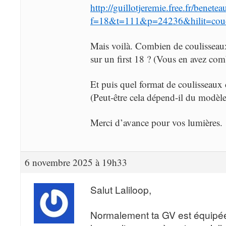
http://guillotjeremie.free.fr/benet
f=18&t=111&p=24236&hilit=coud
Mais voilà. Combien de coulisseaux
sur un first 18 ? (Vous en avez com
Et puis quel format de coulisseaux c
(Peut-être cela dépend-il du modè
Merci d’avance pour vos lumières.
6 novembre 2025 à 19h33
Salut Laliloop,
Normalement ta GV est équipée d