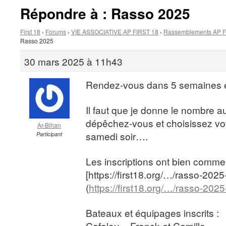
Répondre à : Rasso 2025
First 18
›
Forums
›
VIE ASSOCIATIVE AP FIRST 18
›
Rassemblements AP F
Rasso 2025
30 mars 2025 à 11h43
Rendez-vous dans 5 semaines 
Il faut que je donne le nombre au
dépêchez-vous et choisissez votr
Ar-Bihan
samedi soir….
Participant
Les inscriptions ont bien commen
[https://first18.org/…/rasso-2025
(
https://first18.org/…/rasso-2025
Bateaux et équipages inscrits :
Cafalou – Franck et Camille