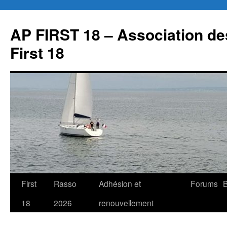
Aller
au
AP FIRST 18 – Association des
contenu
First 18
First
Rasso
Adhésion et
Forums
B
18
2026
renouvellement