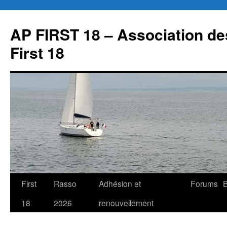
Aller
au
AP FIRST 18 – Association des
contenu
First 18
First
Rasso
Adhésion et
Forums
B
18
2026
renouvellement