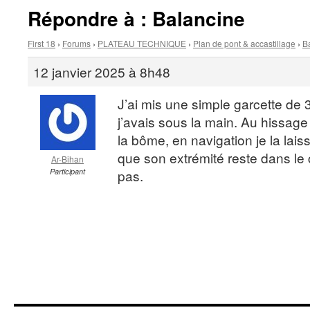
Répondre à : Balancine
First 18
›
Forums
›
PLATEAU TECHNIQUE
›
Plan de pont & accastillage
›
B
12 janvier 2025 à 8h48
J’ai mis une simple garcette de
j’avais sous la main. Au hissage e
la bôme, en navigation je la lais
que son extrémité reste dans le 
Ar-Bihan
Participant
pas.