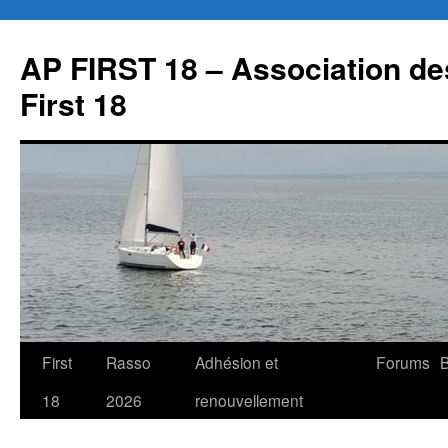
Aller
au
AP FIRST 18 – Association des
contenu
First 18
First
Rasso
Adhésion et
Forums
B
18
2026
renouvellement