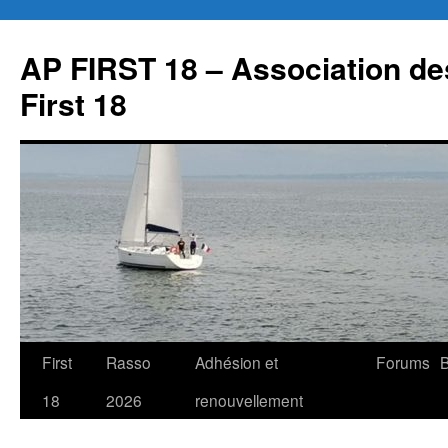
Aller
au
AP FIRST 18 – Association des
contenu
First 18
First
Rasso
Adhésion et
Forums
B
18
2026
renouvellement