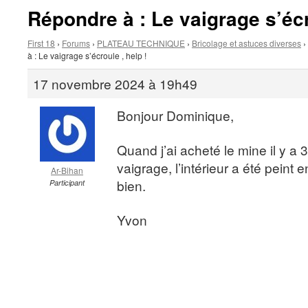
Répondre à : Le vaigrage s’écr
First 18
›
Forums
›
PLATEAU TECHNIQUE
›
Bricolage et astuces diverses
›
à : Le vaigrage s’écroule , help !
17 novembre 2024 à 19h49
Bonjour Dominique,
Quand j’ai acheté le mine il y a 3
vaigrage, l’intérieur a été peint e
Ar-Bihan
bien.
Participant
Yvon