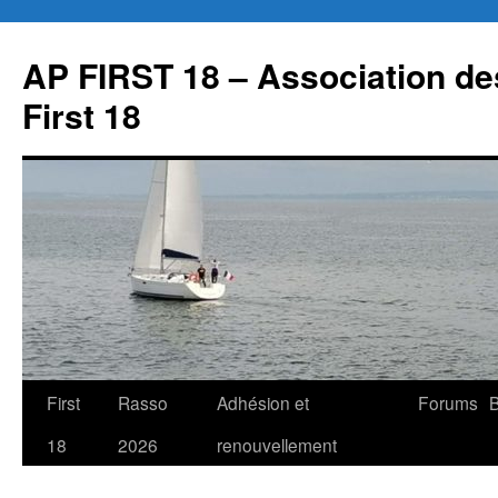
Aller
au
AP FIRST 18 – Association des
contenu
First 18
First
Rasso
Adhésion et
Forums
B
18
2026
renouvellement