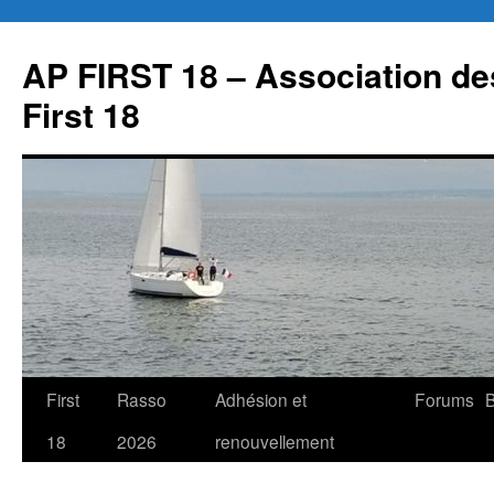
Aller
au
AP FIRST 18 – Association des
contenu
First 18
First
Rasso
Adhésion et
Forums
B
18
2026
renouvellement