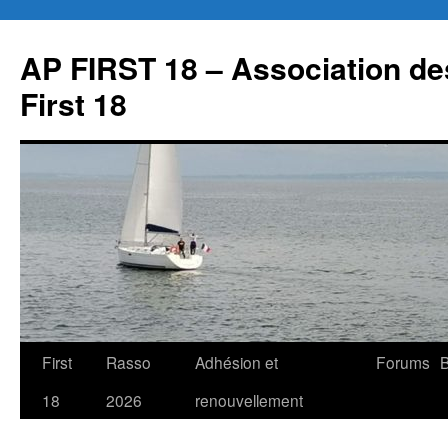
Aller
au
AP FIRST 18 – Association des
contenu
First 18
First
Rasso
Adhésion et
Forums
B
18
2026
renouvellement