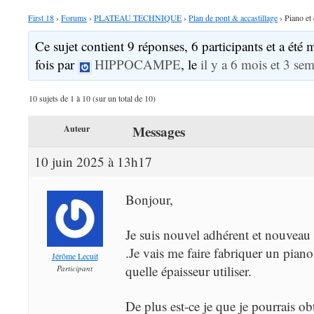
First 18
›
Forums
›
PLATEAU TECHNIQUE
›
Plan de pont & accastillage
›
Piano et 
Ce sujet contient 9 réponses, 6 participants et a été 
fois par
HIPPOCAMPE
, le
il y a 6 mois et 3 se
10 sujets de 1 à 10 (sur un total de 10)
Messages
Auteur
10 juin 2025 à 13h17
Bonjour,
Je suis nouvel adhérent et nouveau
.Je vais me faire fabriquer un piano
Jérôme Lecuit
quelle épaisseur utiliser.
Participant
De plus est-ce je que je pourrais o