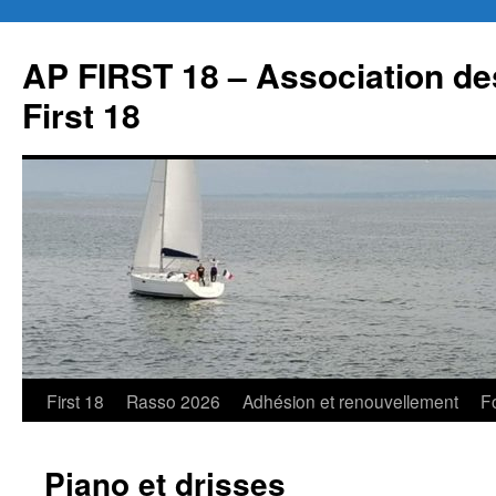
Aller
au
AP FIRST 18 – Association des
contenu
First 18
First 18
Rasso 2026
Adhésion et renouvellement
F
Piano et drisses