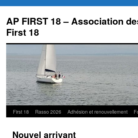
Aller
au
AP FIRST 18 – Association des
contenu
First 18
First 18
Rasso 2026
Adhésion et renouvellement
F
Nouvel arrivant