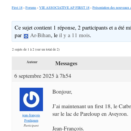
First 18
›
Forums
›
VIE ASSOCIATIVE AP FIRST 18
›
Présentation des nouveaux a
Ce sujet contient 1 réponse, 2 participants et a été mi
par
Ar-Bihan
, le
il y a 11 mois
.
2 sujets de 1 à 2 (sur un total de 2)
Messages
Auteur
6 septembre 2025 à 7h54
Bonjour,
J’ai maintenant un first 18, le Catbr
sur le lac de Pareloup en Aveyron.
jean-françois
Pouliquen
Participant
Jean-François.