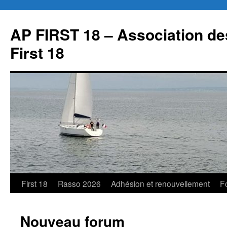
Aller
au
AP FIRST 18 – Association des
contenu
First 18
First 18
Rasso 2026
Adhésion et renouvellement
F
Nouveau forum