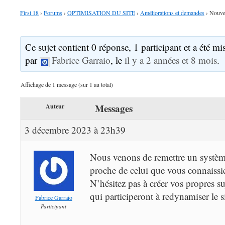
First 18
›
Forums
›
OPTIMISATION DU SITE
›
Améliorations et demandes
›
Nouve
Ce sujet contient 0 réponse, 1 participant et a été mis
par
Fabrice Garraio
, le
il y a 2 années et 8 mois
.
Affichage de 1 message (sur 1 au total)
Messages
Auteur
3 décembre 2023 à 23h39
Nous venons de remettre un systèm
proche de celui que vous connaissi
N’hésitez pas à créer vos propres suj
qui participeront à redynamiser le si
Fabrice Garraio
Participant