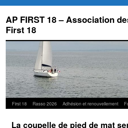
Aller
au
AP FIRST 18 – Association des
contenu
First 18
First 18
Rasso 2026
Adhésion et renouvellement
F
La coupelle de pied de mat se