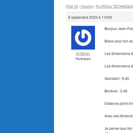
First 18
›
Forums
›
PLATEAU TECHNIQU
6 septembre 2025 à 11h33
Bonjour Jean-Fra
Bravo pour ton ac
Ar-Bihan
Les dimensions de
Participant
Les dimensions du 
Guindant : 6,40
Bordure : 2,46
Distance point d’
Avec ces dimensi
Je pense que ton 