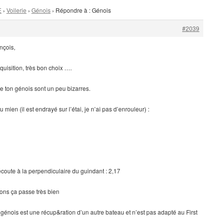
E
›
Voilerie
›
Génois
›
Répondre à : Génois
#2039
nçois,
quisition, très bon choix ….
 ton génois sont un peu bizarres.
mien (il est endrayé sur l’étai, je n’ai pas d’enrouleur) :
écoute à la perpendiculaire du guindant : 2,17
ons ça passe très bien
génois est une récup&ration d’un autre bateau et n’est pas adapté au First