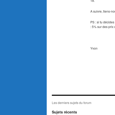
18.
A suivre, tiens-n
PS : si tu décide
: 5% sur des prix 
Yvon
Les derniers sujets du forum
Sujets récents