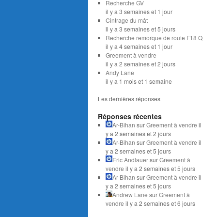
Recherche GV
il y a 3 semaines et 1 jour
Cintrage du mât
il y a 3 semaines et 5 jours
Recherche remorque de route F18 Q
il y a 4 semaines et 1 jour
Greement à vendre
il y a 2 semaines et 2 jours
Andy Lane
il y a 1 mois et 1 semaine
Les dernières réponses
Réponses récentes
Ar-Bihan
sur
Greement à vendre
il
y a 2 semaines et 2 jours
Ar-Bihan
sur
Greement à vendre
il
y a 2 semaines et 5 jours
Eric Andlauer
sur
Greement à
vendre
il y a 2 semaines et 5 jours
Ar-Bihan
sur
Greement à vendre
il
y a 2 semaines et 5 jours
Andrew Lane
sur
Greement à
vendre
il y a 2 semaines et 6 jours