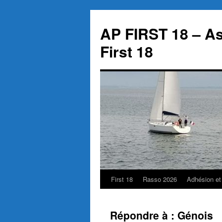
Aller
au
AP FIRST 18 – As
contenu
First 18
First 18
Rasso 2026
Adhésion et
Répondre à : Génois