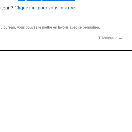
ateur ?
Cliquez ici pour vous inscrire
du bureau
. Vous pouvez le mettre en favoris avec
ce permalien
.
Ti’Malouroé
→