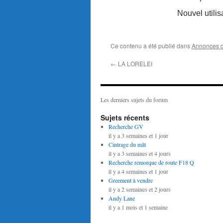
Nouvel utilis
Ce contenu a été publié dans
Annonces 
←
LA LORELEI
Les derniers sujets du forum
Sujets récents
Recherche GV
il y a 3 semaines et 1 jour
Cintrage du mât
il y a 3 semaines et 4 jours
Recherche remorque de route F18 Q
il y a 4 semaines et 1 jour
Greement à vendre
il y a 2 semaines et 2 jours
Andy Lane
il y a 1 mois et 1 semaine