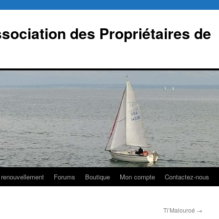
sociation des Propriétaires de
 renouvellement
Forums
Boutique
Mon compte
Contactez-nous
Ti’Malouroé
→