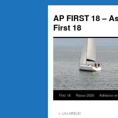
Aller
au
AP FIRST 18 – As
contenu
First 18
First 18
Rasso 2026
Adhésion et
←
LA LORELEI