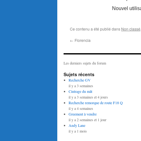
Nouvel utilis
Ce contenu a été publié dans
Non classé
←
Florencia
Les derniers sujets du forum
Sujets récents
Recherche GV
il y a 3 semaines
Cintrage du mât
il y a 3 semaines et 4 jours
Recherche remorque de route F18 Q
il y a 4 semaines
Greement à vendre
il y a 2 semaines et 1 jour
Andy Lane
il y a 1 mois