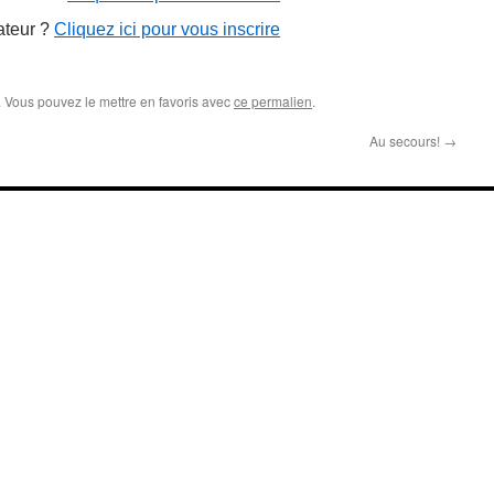
ateur ?
Cliquez ici pour vous inscrire
. Vous pouvez le mettre en favoris avec
ce permalien
.
Au secours!
→