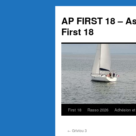
Aller
au
AP FIRST 18 – As
contenu
First 18
First 18
Rasso 2026
Adhésion et
←
Grivlou 3