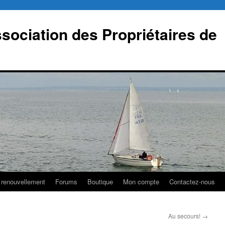
sociation des Propriétaires de
 renouvellement
Forums
Boutique
Mon compte
Contactez-nous
Au secours!
→