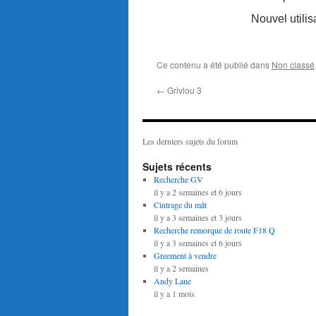
Nouvel utilis
Ce contenu a été publié dans
Non classé
←
Grivlou 3
Les derniers sujets du forum
Sujets récents
Recherche GV
il y a 2 semaines et 6 jours
Cintrage du mât
il y a 3 semaines et 3 jours
Recherche remorque de route F18 Q
il y a 3 semaines et 6 jours
Greement à vendre
il y a 2 semaines
Andy Lane
il y a 1 mois