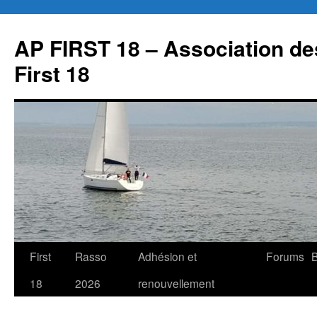
Aller
au
AP FIRST 18 – Association des
contenu
First 18
First
Rasso
Adhésion et
Forums
B
18
2026
renouvellement