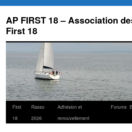
Aller
au
AP FIRST 18 – Association des
contenu
First 18
First
Rasso
Adhésion et
Forums
B
18
2026
renouvellement