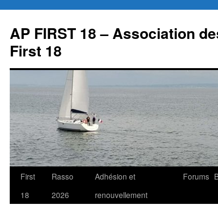
Aller
au
AP FIRST 18 – Association des
contenu
First 18
First
Rasso
Adhésion et
Forums
B
18
2026
renouvellement