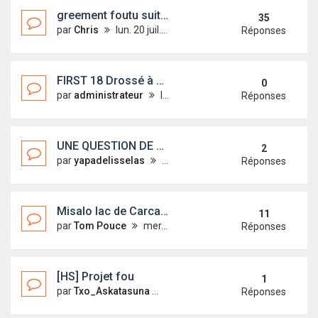
greement foutu suite à incendie volontaire
35
par
Chris
lun. 20 juil. 2015 14:05
Réponses
FIRST 18 Drossé à St Cyprien
0
par
administrateur
lun. 31 août 2015 18:02
Réponses
UNE QUESTION DE FUITE
2
par
yapadelisselas
ven. 21 août 2015 10:06
Réponses
Misalo lac de Carcans le 27 ou 28/06
11
par
Tom Pouce
mer. 24 juin 2015 00:35
Réponses
[HS] Projet fou
1
par
Txo_Askatasuna
jeu. 29 janv. 2015 09:47
Réponses