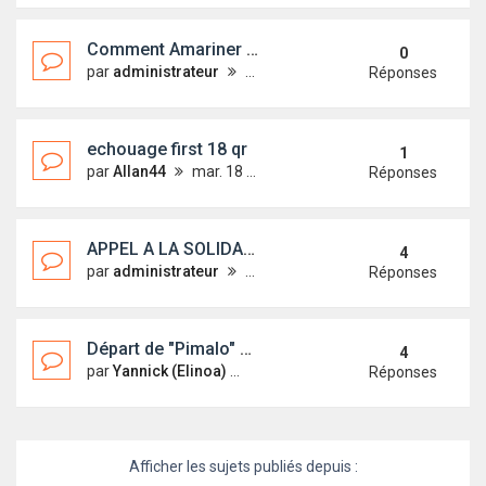
Comment Amariner son équipier(ère) ??
0
par
administrateur
mer. 3 juil. 2013 07:58
Réponses
echouage first 18 qr
1
par
Allan44
mar. 18 juin 2013 21:30
Réponses
APPEL A LA SOLIDARITÉ !!!!!!!!!
4
par
administrateur
mar. 21 mai 2013 11:26
Réponses
Départ de "Pimalo" de Binic (22) vers DAMGAN (56)
4
par
Yannick (Elinoa)
mar. 21 mai 2013 09:07
Réponses
Afficher les sujets publiés depuis :