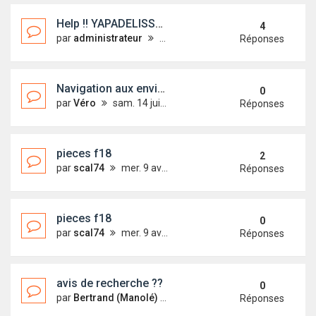
Help !! YAPADELISSELAS va rejoindre le Morbihan
4
par
administrateur
sam. 26 juil. 2014 00:37
Réponses
Navigation aux environs de la Rochelle
0
par
Véro
sam. 14 juin 2014 16:22
Réponses
pieces f18
2
par
scal74
mer. 9 avr. 2014 11:24
Réponses
pieces f18
0
par
scal74
mer. 9 avr. 2014 11:24
Réponses
avis de recherche ??
0
par
Bertrand (Manolé)
lun. 16 sept. 2013 13:41
Réponses