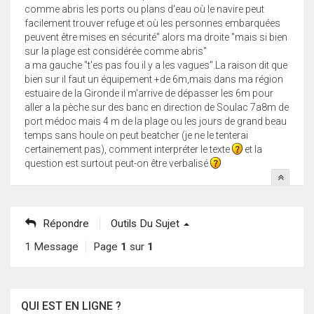
comme abris les ports ou plans d'eau où le navire peut
facilement trouver refuge et où les personnes embarquées
peuvent être mises en sécurité".alors ma droite "mais si bien
sur la plage est considérée comme abris"
a ma gauche "t'es pas fou il y a les vagues".La raison dit que
bien sur il faut un équipement +de 6m,mais dans ma région
estuaire de la Gironde il m'arrive de dépasser les 6m pour
aller a la pèche sur des banc en direction de Soulac 7a8m de
port médoc mais 4 m de la plage ou les jours de grand beau
temps sans houle on peut beatcher (je ne le tenterai
certainement pas), comment interpréter le texte
et la
question est surtout peut-on être verbalisé
Répondre
Outils Du Sujet
1 Message
Page
1
sur
1
QUI EST EN LIGNE ?