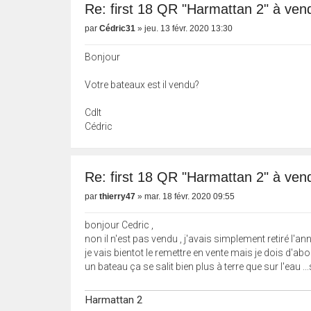
Re: first 18 QR "Harmattan 2" à vend
par
Cédric31
»
jeu. 13 févr. 2020 13:30
Bonjour
Votre bateaux est il vendu?
Cdlt
Cédric
Re: first 18 QR "Harmattan 2" à vend
par
thierry47
»
mar. 18 févr. 2020 09:55
bonjour Cedric ,
non il n'est pas vendu , j'avais simplement retiré l'a
je vais bientot le remettre en vente mais je dois d'abor
un bateau ça se salit bien plus à terre que sur l'eau ..
Harmattan 2