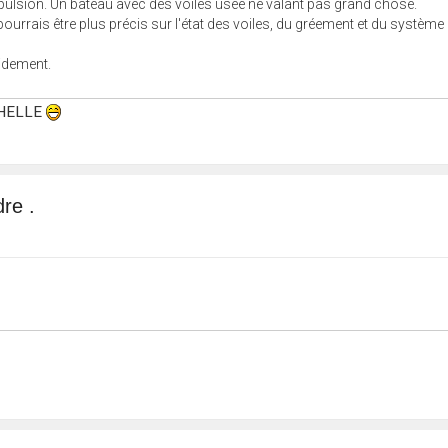
 propulsion. Un bateau avec des voiles usée ne valant pas grand chose.
pourrais être plus précis sur l'état des voiles, du gréement et du système
pidement.
OCHELLE
re .