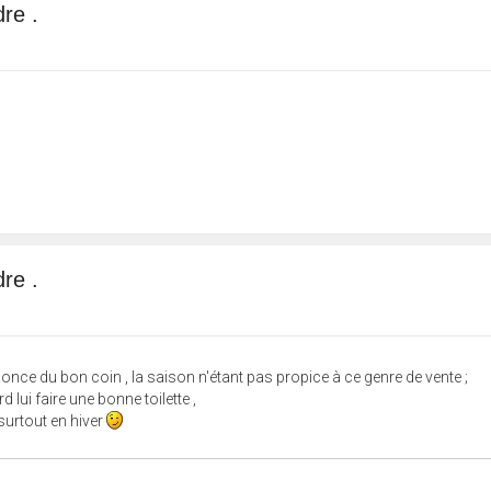
re .
re .
nnonce du bon coin , la saison n'étant pas propice à ce genre de vente ;
d lui faire une bonne toilette ,
.surtout en hiver