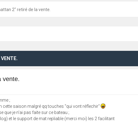
attan 2" retiré de la vente.
 VENTE.
a vente.
mme ;
en cette saison malgré qq touches "qui vont réflechir"
 que je n'ai pas faite sur ce bateau ;
log) et le support de mat repliable (merci moi) les 2 facilitant