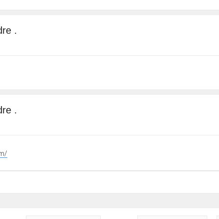
re .
re .
tm/