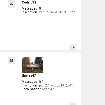
a
Cédric31
c
t
Messages :
8
e
Inscription :
ven. 20 sept. 2019 06:27
r
T
o
m
P
o
u
c
e
thierry47
Messages :
57
Inscription :
jeu. 27 févr. 2014 22:41
Localisation :
Agen 47