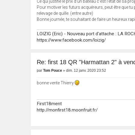
Ce qui justifie le prix d'un bateau c'est l'état de sa
Pour motiver les futurs acquéreurs, peut être que tu 
relevage de quille. (entre autre)
Bonne journée, te souhaitant de faire un heureux ra
LOIZIG (Eric) - Nouveau port d'attache : LA R
https://www.facebook.com/loizig/
Re: first 18 QR "Harmattan 2" à vend
par
Tom Pouce
»
dim. 12 janv. 2020 23:52
bonne vente Thierry
First18ment
http://monfirst18.moonfruit.fr/