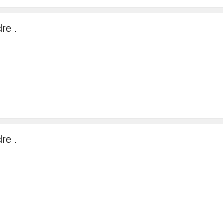
re .
re .