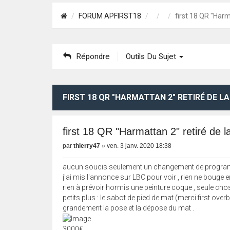
FORUM APFIRST18
first 18 QR "Harm
Répondre
Outils Du Sujet
FIRST 18 QR "HARMATTAN 2" RETIRÉ DE LA
first 18 QR "Harmattan 2" retiré de l
par
thierry47
»
ven. 3 janv. 2020 18:38
aucun soucis seulement un changement de progra
j'ai mis l'annonce sur LBC pour voir , rien ne bouge 
rien à prévoir hormis une peinture coque , seule chose
petits plus : le sabot de pied de mat (merci first overb
grandement la pose et la dépose du mat .
3000€