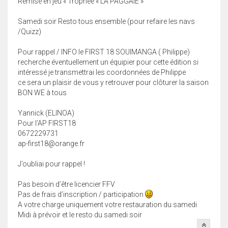
Remise en jeu « Trophée « LA PAGGAIE »
Samedi soir Resto tous ensemble (pour refaire les navs
/Quizz)
Pour rappel / INFO le FIRST 18 SOUIMANGA ( Philippe)
recherche éventuellement un équipier pour cette édition si
intéressé je transmettrai les coordonnées de Philippe
ce sera un plaisir de vous y retrouver pour clôturer la saison
BON WE à tous
Yannick (ELINOA)
Pour l’AP FIRST18
0672229731
ap-first18@orange.fr
J’oubliai pour rappel !
Pas besoin d’être licencier FFV
Pas de frais d’inscription / participation
A votre charge uniquement votre restauration du samedi
Midi à prévoir et le resto du samedi soir