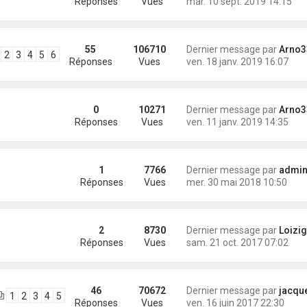
Réponses
Vues
mar. 10 sept. 2019 14:15
55
106710
Dernier message par
Arno3
2
3
4
5
6
Réponses
Vues
ven. 18 janv. 2019 16:07
0
10271
Dernier message par
Arno3
Réponses
Vues
ven. 11 janv. 2019 14:35
1
7766
Dernier message par
administra
Réponses
Vues
mer. 30 mai 2018 10:50
2
8730
Dernier message par
Loizig
Réponses
Vues
sam. 21 oct. 2017 07:02
46
70672
Dernier message par
jacqu
1
2
3
4
5
Réponses
Vues
ven. 16 juin 2017 22:30