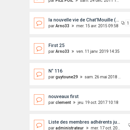
par
PILE POIL
sam. 24 déc. 2011 18:25
la nouvelle vie de Chat'Mouille (ex-Mammuth)
1
par
Arno33
mer. 15 avr. 2015 09:58
First 25
par
Arno33
ven. 11 janv. 2019 14:35
N° 116
par
guytoune29
sam. 26 mai 2018 10:39
nouveaux first
par
clement
jeu. 19 oct. 2017 10:18
Liste des membres adhérents juin 2012 /2013
par
administrateur
mer. 17 oct. 2012 15:41