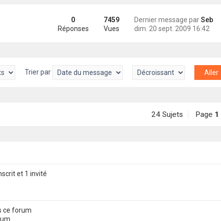
0
7459
Dernier message par
Seb
Réponses
Vues
dim. 20 sept. 2009 16:42
Trier par
24 Sujets
Page
1
scrit et 1 invité
s ce forum
orum