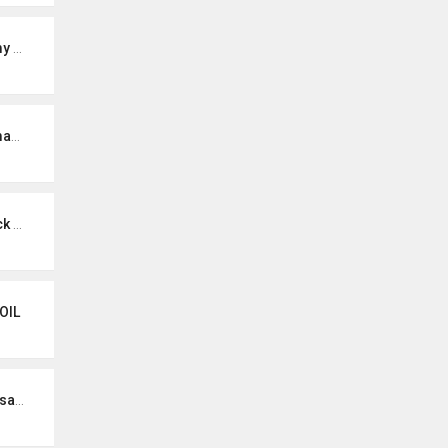
che)
ga
noa)
OIL
ling