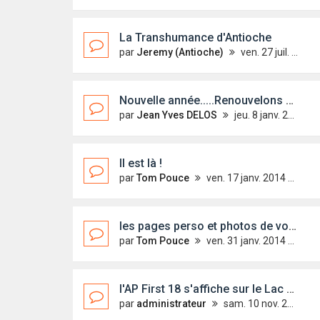
La Transhumance d'Antioche
par
Jeremy (Antioche)
ven. 27 juil. 2012 09:30
Nouvelle année.....Renouvelons nos cotisations!
par
Jean Yves DELOS
jeu. 8 janv. 2015 15:20
Il est là !
par
Tom Pouce
ven. 17 janv. 2014 15:16
les pages perso et photos de vos voiliers.
par
Tom Pouce
ven. 31 janv. 2014 10:59
l'AP First 18 s'affiche sur le Lac d'Annecy
par
administrateur
sam. 10 nov. 2012 12:18