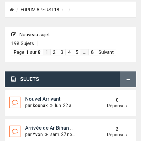
FORUM APFIRST18
Nouveau sujet
198 Sujets
Page
1
sur
8
1
2
3
4
5
…
8
Suivant
SUJETS
Nouvel Arrivant
0
par
kounak
lun. 22 août 2022 13:34
Réponses
Arrivée de Ar Bihan (ex Harmattan 2)
2
par
Yvon
sam. 27 nov. 2021 06:44
Réponses