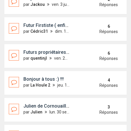
par
Jackou
ven. 3 juil. 2020 11:54
Réponses
Futur Firstiste ( enfin j’espère...)
6
par
Cédric31
dim. 16 févr. 2020 13:54
Réponses
Futurs propriétaires sur St Malo
6
par
quentinjl
ven. 27 juil. 2018 21:39
Réponses
Bonjour à tous :) !!!
4
par
La Houle 2
jeu. 16 août 2018 11:23
Réponses
Julien de Cornouaille (Ael Du)
3
par
Julien
lun. 30 sept. 2019 10:16
Réponses