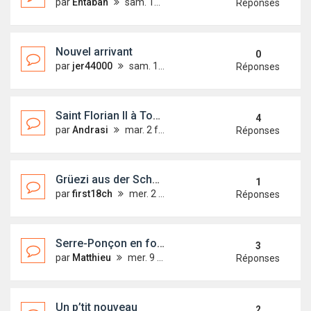
par
Entaban
sam. 13 févr. 2021 23:33
Réponses
Nouvel arrivant
0
par
jer44000
sam. 13 févr. 2021 21:35
Réponses
Saint Florian II à Toulon
4
par
Andrasi
mar. 2 févr. 2021 18:06
Réponses
Grüezi aus der Schweiz; Salut du suisse
1
par
first18ch
mer. 2 sept. 2020 12:39
Réponses
Serre-Ponçon en force!
3
par
Matthieu
mer. 9 sept. 2020 09:49
Réponses
Un p’tit nouveau
2