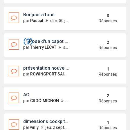
Bonjour à tous
3
par
Pascal
dim. 30 janv. 2022 10:40
Réponses
Pose d'un capot avant en plexiglass.
2
par
Thierry LECAT
sam. 30 oct. 2021 17:17
Réponses
présentation nouvel arrivant
1
par
ROWINGPORT SAINTLOUIS
lun. 25 oct. 2021 09:38
Réponses
AG
2
par
CROC-MIGNON
sam. 9 oct. 2021 10:56
Réponses
dimensions cockpit first 18
1
par
willy
jeu. 2 sept. 2021 18:54
Réponses