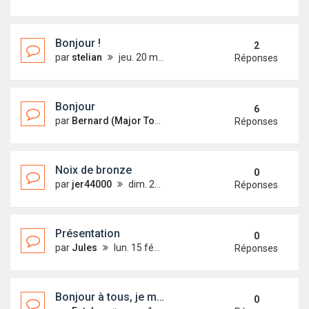
Bonjour !
2
par
stelian
jeu. 20 mai 2021 21:33
Réponses
Bonjour
6
par
Bernard (Major Tom)
sam. 22 mai 2021 09:36
Réponses
Noix de bronze
0
par
jer44000
dim. 21 févr. 2021 20:48
Réponses
Présentation
0
par
Jules
lun. 15 févr. 2021 15:28
Réponses
Bonjour à tous, je me prèsente
0