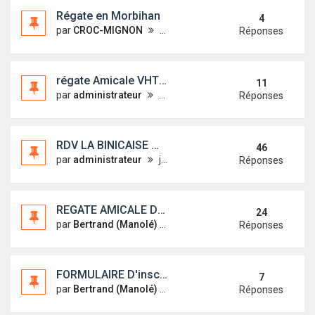
Régate en Morbihan
4
par
CROC-MIGNON
dim. 29 juin 2014 21:05
Réponses
régate Amicale VHT vs FIRST 18 ECLUZELLES (28)
11
par
administrateur
mar. 30 sept. 2014 07:51
Réponses
RDV LA BINICAISE WE du 20 sept
46
par
administrateur
jeu. 24 juil. 2014 06:18
Réponses
REGATE AMICALE DE BINIC 2013
24
par
Bertrand (Manolé)
dim. 15 sept. 2013 14:49
Réponses
FORMULAIRE D'inscription pour notre régate Amicale
7
par
Bertrand (Manolé)
mar. 3 sept. 2013 22:45
Réponses