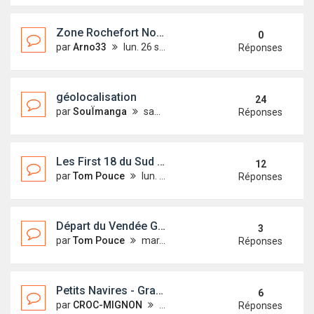
Zone Rochefort Nourmoutier en marge du Rasso 2017
0
par
Arno33
lun. 26 sept. 2016 09:00
Réponses
géolocalisation
24
par
SouÏmanga
sam. 28 mai 2016 19:32
Réponses
Les First 18 du Sud Ouest sur le Bassin d'Arcachon
12
par
Tom Pouce
lun. 15 déc. 2014 12:10
Réponses
Départ du Vendée Globe
3
par
Tom Pouce
mar. 9 août 2016 02:37
Réponses
Petits Navires - Grands Plaisirs
6
par
CROC-MIGNON
lun. 15 juin 2015 00:33
Réponses