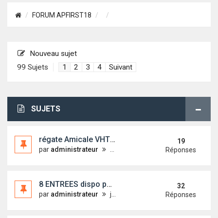
FORUM APFIRST18
Nouveau sujet
99 Sujets
1
2
3
4
Suivant
SUJETS
régate Amicale VHT vs FIRST 18 ECLUZELLES (28)
19
par
administrateur
mar. 30 sept. 2014 07:51
Réponses
8 ENTREES dispo pour le Nautique 2014
32
par
administrateur
jeu. 20 nov. 2014 11:07
Réponses