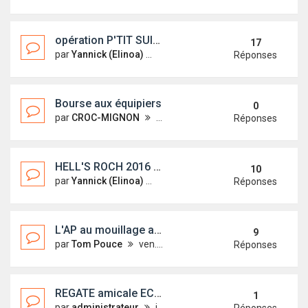
opération P'TIT SUISSE suite ...
17
par
Yannick (Elinoa)
jeu. 25 févr. 2016 11:35
Réponses
Bourse aux équipiers
0
par
CROC-MIGNON
sam. 28 mai 2016 18:09
Réponses
HELL'S ROCH 2016 du 18 au 19 Juin port de ST QUAY
10
par
Yannick (Elinoa)
mer. 25 mai 2016 11:31
Réponses
L'AP au mouillage au Glénan le jeu des 7 erreurs
9
par
Tom Pouce
ven. 4 mars 2016 18:14
Réponses
REGATE amicale ECLUZELLE WE de Pâques 2016
1
par
administrateur
jeu. 18 févr. 2016 18:57