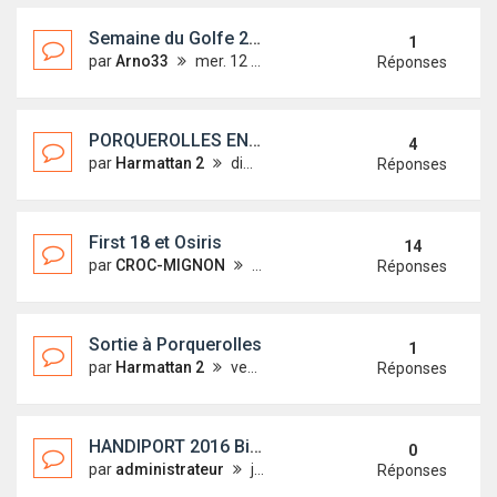
Semaine du Golfe 2019
1
par
Arno33
mer. 12 déc. 2018 11:57
Réponses
PORQUEROLLES EN 2018?
4
par
Harmattan 2
dim. 1 avr. 2018 14:59
Réponses
First 18 et Osiris
14
par
CROC-MIGNON
ven. 22 janv. 2016 01:11
Réponses
Sortie à Porquerolles
1
par
Harmattan 2
ven. 17 févr. 2017 11:36
Réponses
HANDIPORT 2016 Binic
0
par
administrateur
jeu. 15 déc. 2016 19:06
Réponses