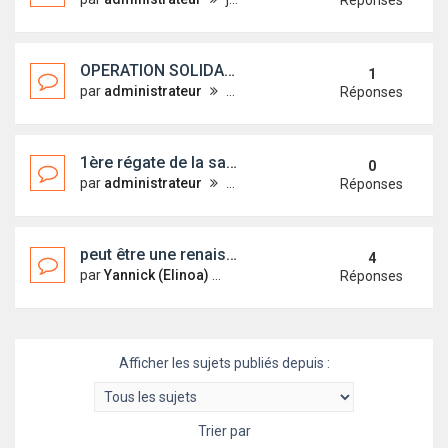
Réponses
OPERATION SOLIDAIRE pour RESSUSCITER un FIRST 18
1
par
administrateur
mer. 17 févr. 2016 19:25
Réponses
1ère régate de la saison de la Classe Micro.
0
par
administrateur
mar. 16 févr. 2016 16:28
Réponses
peut être une renaissance pour un FIRST 18 Abandonné
4
par
Yannick (Elinoa)
lun. 7 déc. 2015 13:07
Réponses
Afficher les sujets publiés depuis :
Trier par