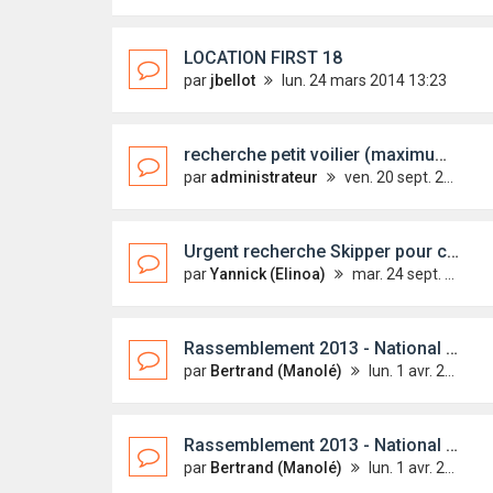
LOCATION FIRST 18
par
jbellot
lun. 24 mars 2014 13:23
recherche petit voilier (maximum 6M)
par
administrateur
ven. 20 sept. 2013 09:30
Urgent recherche Skipper pour convoyage voilier Fantasia
par
Yannick (Elinoa)
mar. 24 sept. 2013 19:16
Rassemblement 2013 - National First 18
par
Bertrand (Manolé)
lun. 1 avr. 2013 15:37
Rassemblement 2013 - National First 18
par
Bertrand (Manolé)
lun. 1 avr. 2013 15:37