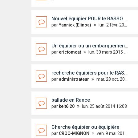
Nouvel équipier POUR le RASSO 2015
par
Yannick (Elinoa)
lun. 2 févr. 2015 12:30
Un équipier ou un embarquement pour les glénans
par
erictomcat
lun. 30 mars 2015 13:26
recherche équipiers pour le RASSO 2015
par
administrateur
mar. 28 oct. 2014 18:09
ballade en Rance
par
kelt6.20
lun. 25 août 2014 16:08
Cherche équipier ou équipière
par
CROC-MIGNON
ven. 9 mai 2014 17:41