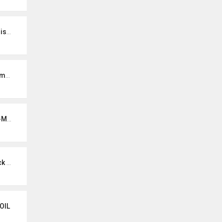
teur
cat
NON
noa)
OIL