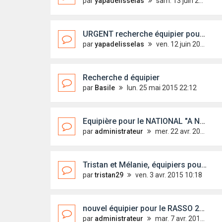
par
yapadelisselas
sam. 13 juin 2015 11:04
URGENT recherche équipier pour micro cup BREST 2015
par
yapadelisselas
ven. 12 juin 2015 13:29
Recherche d équipier
par
Basile
lun. 25 mai 2015 22:12
Equipière pour le NATIONAL "A NOUS LES GLENAN
par
administrateur
mer. 22 avr. 2015 19:23
Tristan et Mélanie, équipiers pour les Glénans + convoyage
par
tristan29
ven. 3 avr. 2015 10:18
nouvel équipier pour le RASSO 2015
par
administrateur
mar. 7 avr. 2015 18:16