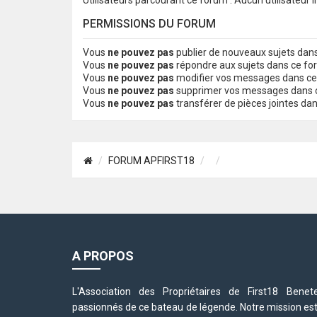
Utilisateurs parcourant ce forum : Aucun utilisateur in
PERMISSIONS DU FORUM
Vous
ne pouvez pas
publier de nouveaux sujets dan
Vous
ne pouvez pas
répondre aux sujets dans ce f
Vous
ne pouvez pas
modifier vos messages dans c
Vous
ne pouvez pas
supprimer vos messages dans 
Vous
ne pouvez pas
transférer de pièces jointes da
FORUM APFIRST18
A PROPOS
L'Association des Propriétaires de First18 Be
passionnés de ce bateau de légende. Notre mission est d