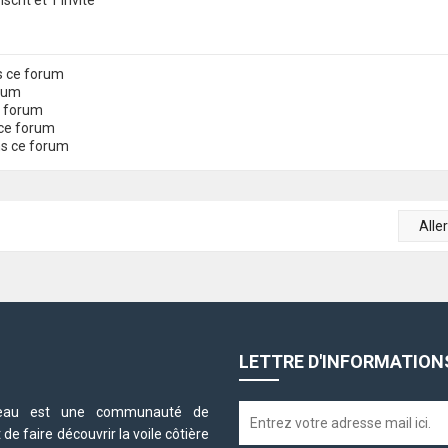
scrit et 1 invité
s ce forum
orum
e forum
ce forum
ns ce forum
Alle
LETTRE D'INFORMATION
neteau est une communauté de
e faire découvrir la voile côtière