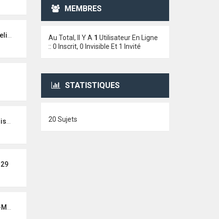
MEMBRES
elas
Au Total, Il Y A
1
Utilisateur En Ligne
:: 0 Inscrit, 0 Invisible Et 1 Invité
STATISTIQUES
20 Sujets
teur
n29
NON