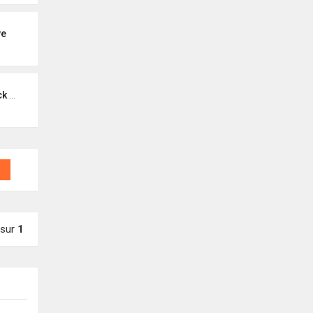
ye
noa)
sur
1