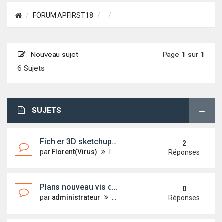
FORUM APFIRST18
Nouveau sujet
Page
1
sur
1
6 Sujets
SUJETS
Fichier 3D sketchup du Fameux First18 Virus et son code 0
2
par
Florent(Virus)
lun. 23 oct. 2017 11:23
Réponses
Plans nouveau vis de mulet sur FIRST 18
0
par
administrateur
ven. 1 févr. 2013 10:57
Réponses