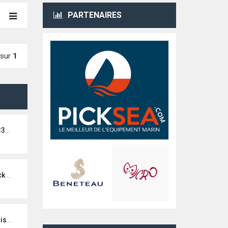
PARTENAIRES
sur
1
10
noa)
teur