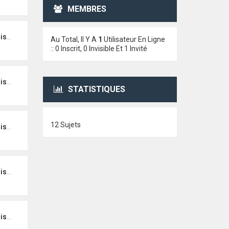
MEMBRES
teur
Au Total, Il Y A
1
Utilisateur En Ligne
:: 0 Inscrit, 0 Invisible Et 1 Invité
teur
STATISTIQUES
12 Sujets
teur
teur
teur