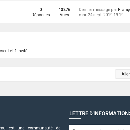
0
13276
Dernier message par
François
Réponses
Vues
mar. 24 sept. 2019 19:19
scrit et 1 invité
Alle
LETTRE D'INFORMATION
neteau est une communauté de