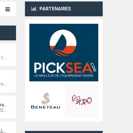
PARTENAIRES
34
021 10:06
Re: commande groupée safran N…
:51
Re: RASSO 2020 LA ROCHELLE et…