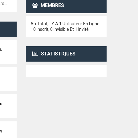
8:00
MEMBRES
Au Total, Il Y A
1
Utilisateur En Ligne
:: 0 Inscrit, 0 Invisible Et 1 Invité
k
STATISTIQUES
u
as