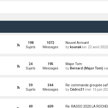
198
1072
Nouvel Arrivant
Sujets
Messages
by
kounak
lun. 22 août 2022 13:
24
195
Major Tom
Sujets
Messages
by
Bernard (Major Tom)
sam. 22 mai 2
39
344
Sujets
Messages
by
Cédric31
mer. 15 juin 2022 16
49
609