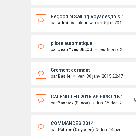
Begood'N Sailing Voyages/loisirs tarif pour les dixuisitstes
par
administrateur
dim. 5 juil. 2015 10:45
pilote automatique
par
Jean Yves DELOS
jeu. 8 janv. 2015 12:02
Grement dormant
par
Basile
ven. 30 janv. 2015 22:47
CALENDRIER 2015 AP FIRST 18 "GO pour les commandes
par
Yannick (Elinoa)
lun. 15 déc. 2014 22:42
COMMANDES 2014
par
Patrice (Odyssée)
lun. 14 avr. 2014 22:29