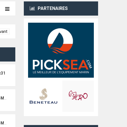
PARTENAIRES
vant
c31
NON
NON