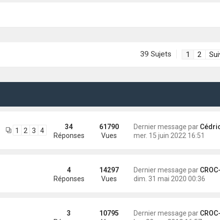
39 Sujets
1
2
Sui
34
61790
Dernier message par
Cédri
1
2
3
4
Réponses
Vues
mer. 15 juin 2022 16:51
4
14297
Dernier message par
CROC-MIG
Réponses
Vues
dim. 31 mai 2020 00:36
3
10795
Dernier message par
CROC-MIG