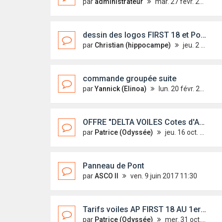
par
administrateur
mar. 27 févr. 2018 10:18
dessin des logos FIRST 18 et Pont
par
Christian (hippocampe)
jeu. 2 mars 2017 16:03
commande groupée suite
par
Yannick (Elinoa)
lun. 20 févr. 2017 16:35
OFFRE "DELTA VOILES Cotes d'Armor" pour membres AP FIRST 18
par
Patrice (Odyssée)
jeu. 16 oct. 2014 14:11
Panneau de Pont
par
ASCO II
ven. 9 juin 2017 11:30
Tarifs voiles AP FIRST 18 AU 1er Novembre
par
Patrice (Odyssée)
mer. 31 oct. 2012 21:00