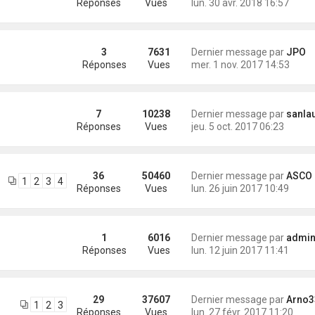
Réponses
Vues
lun. 30 avr. 2018 16:57
3
7631
Dernier message par
JPO
Réponses
Vues
mer. 1 nov. 2017 14:53
7
10238
Dernier message par
sanla
Réponses
Vues
jeu. 5 oct. 2017 06:23
36
50460
Dernier message par
ASCO I
1
2
3
4
Réponses
Vues
lun. 26 juin 2017 10:49
1
6016
Dernier message par
administra
Réponses
Vues
lun. 12 juin 2017 11:41
29
37607
Dernier message par
Arno3
1
2
3
Réponses
Vues
lun. 27 févr. 2017 11:20