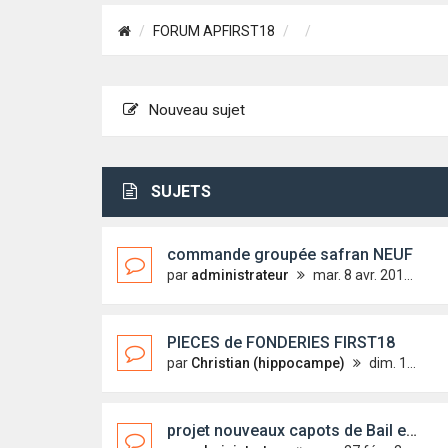
FORUM APFIRST18
Nouveau sujet
SUJETS
commande groupée safran NEUF
par
administrateur
mar. 8 avr. 2014 10:20
PIECES de FONDERIES FIRST18
par
Christian (hippocampe)
dim. 10 mai 2020 17:34
projet nouveaux capots de Bail et capots de coffre