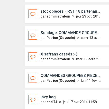
stock pièces FIRST 18 partenaire Microsailing
par
administrateur
jeu. 23 oct. 2014 17:27
Sondage: COMMANDE GROUPEE BALCONS ARRIERES
par
Patrice (Odyssée)
sam. 13 avr. 2013 14:42
X safrans cassés :-(
par
administrateur
mar. 19 août 2014 17:05
COMMANDES GROUPEES PIECES 2013
par
Patrice (Odyssée)
lun. 11 févr. 2013 22:58
lazy bag
par
scal74
jeu. 17 avr. 2014 11:58