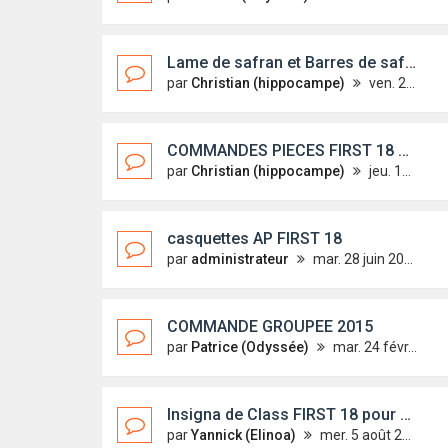
Lame de safran et Barres de safran
par
Christian (hippocampe)
ven. 25 nov. 2016 18:45
COMMANDES PIECES FIRST 18 2016
par
Christian (hippocampe)
jeu. 18 août 2016 08:26
casquettes AP FIRST 18
par
administrateur
mar. 28 juin 2016 14:23
COMMANDE GROUPEE 2015
par
Patrice (Odyssée)
mar. 24 févr. 2015 14:33
Insigna de Class FIRST 18 pour GV
par
Yannick (Elinoa)
mer. 5 août 2015 16:54