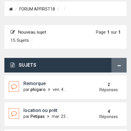
FORUM APFIRST18
Nouveau sujet
Page
1
sur
1
15 Sujets
SUJETS
Remorque
2
par
phigaro
ven. 4 mai 2018 19:04
Réponses
location ou prêt
4
par
Petipas
mar. 23 janv. 2018 20:33
Réponses