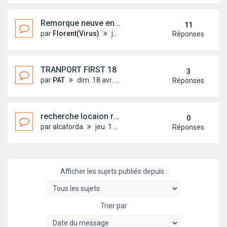
Remorque neuve en commande groupée ?... sondage
11
par
Florent(Virus)
jeu. 10 déc. 2009 20:34
Réponses
TRANPORT FIRST 18
3
par
PAT
dim. 18 avr. 2010 01:27
Réponses
recherche locaion remorque région le havre
0
par
alcatorda
jeu. 1 oct. 2009 20:31
Réponses
Afficher les sujets publiés depuis :
Trier par