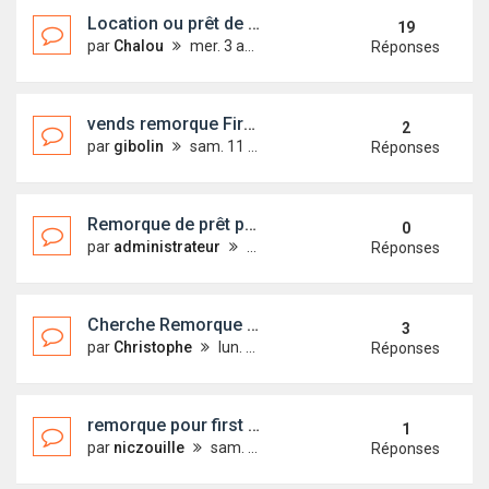
Location ou prêt de Remorque
19
par
Chalou
mer. 3 août 2016 16:41
Réponses
vends remorque First 18 QR
2
par
gibolin
sam. 11 oct. 2014 09:01
Réponses
Remorque de prêt pour rejoindre le rasso dans le Golfe
0
par
administrateur
mar. 11 mars 2014 11:40
Réponses
Cherche Remorque pour quillard
3
par
Christophe
lun. 27 janv. 2014 11:15
Réponses
remorque pour first 18 quillard
1
par
niczouille
sam. 21 janv. 2012 08:16
Réponses