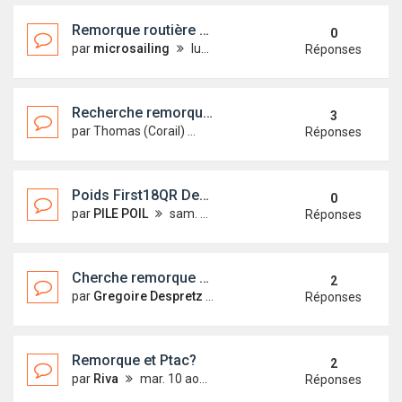
Remorque routière CBS spéciale First 18
0
par
microsailing
lun. 7 nov. 2011 21:06
Réponses
Recherche remorque d'occasion
3
par
Thomas (Corail)
sam. 11 déc. 2010 21:14
Réponses
Poids First18QR Decembre 2010 700kg
0
par
PILE POIL
sam. 18 déc. 2010 09:00
Réponses
Cherche remorque à louer
2
par
Gregoire Despretz
mar. 21 sept. 2010 14:46
Réponses
Remorque et Ptac?
2
par
Riva
mar. 10 août 2010 10:23
Réponses