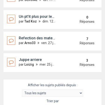
Réponses
Un pt'it plus pour les rouleaux en route
0
par
Tad Koz
dim. 12 mars 2017 15:17
Réponses
Refection des matelas
7
par
Arno33
ven. 27 janv. 2017 15:38
Réponses
Juppe arriere
3
par
Loizig
mer. 25 janv. 2017 16:39
Réponses
Afficher les sujets publiés depuis :
Trier par