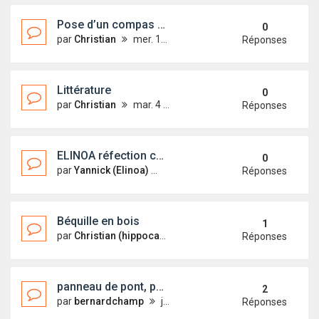
Pose d’un compas de cloison
0
par
Christian
mer. 14 août 2019 09:45
Réponses
Littérature
0
par
Christian
mar. 4 déc. 2018 23:05
Réponses
ELINOA réfection coque / joint de quille etc...après RASSO 2018
0
par
Yannick (Elinoa)
jeu. 16 août 2018 11:56
Réponses
Béquille en bois
1
par
Christian (hippocampe)
ven. 23 févr. 2018 15:19
Réponses
panneau de pont, pose joint
2
par
bernardchamp
jeu. 19 juil. 2018 16:18
Réponses