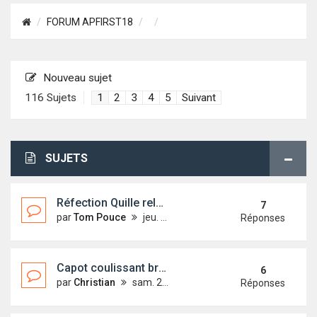
FORUM APFIRST18
Nouveau sujet
116 Sujets
1
2
3
4
5
Suivant
SUJETS
Réfection Quille relevable
7
par
Tom Pouce
jeu. 15 juin 2017 01:24
Réponses
Capot coulissant bruyant
6
par
Christian
sam. 29 sept. 2018 15:18
Réponses