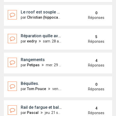
Le roof est souple sous le pied....
0
par
Christian (hippocampe)
mar. 19 juin 2018 23:09
Réponses
Réparation quille avec U Inox
5
par
eedry
sam. 28 avr. 2018 21:51
Réponses
Rangements
4
par
Petipas
mer. 29 nov. 2017 10:58
Réponses
Béquilles.
0
par
Tom Pouce
ven. 13 oct. 2017 15:22
Réponses
Rail de fargue et balcon arrière
4
par
Pascal
jeu. 21 sept. 2017 20:38
Réponses