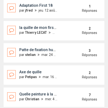
Adaptation First 18
1
par
jfred
jeu. 12 août 2021 18:02
Réponses
la quille de mon first est devenue très difficile à remonter
2
par
Thierry LECAT
mar. 17 août 2021 08:13
Réponses
Patte de fixation hublot avant
3
par
stelian
mar. 24 août 2021 16:10
Réponses
Axe de quille
2
par
Petipas
mar. 16 mars 2021 09:19
Réponses
Quelle peinture à la place du vaigrage ?
7
par
Christian
mer. 4 sept. 2019 23:44
Réponses