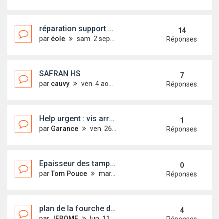
réparation support moteur
14
par
éole
sam. 2 sept. 2017 17:37
Réponses
SAFRAN HS
7
par
cauvy
ven. 4 août 2017 17:33
Réponses
Help urgent : vis arrachées
1
par
Garance
ven. 26 mai 2017 22:37
Réponses
Epaisseur des tampons de dérive ?
0
par
Tom Pouce
mar. 16 mai 2017 22:20
Réponses
plan de la fourche de matage/dematage
4
par
JEROME
lun. 11 janv. 2016 08:48