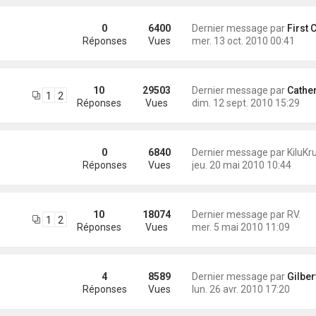
0
6400
Dernier message par
First Cla
Réponses
Vues
mer. 13 oct. 2010 00:41
10
29503
Dernier message par
Catherine (Ko
1
2
Réponses
Vues
dim. 12 sept. 2010 15:29
0
6840
Dernier message par
KiluKr
Réponses
Vues
jeu. 20 mai 2010 10:44
10
18074
Dernier message par
RV.
1
2
Réponses
Vues
mer. 5 mai 2010 11:09
4
8589
Dernier message par
Gilbert (Dod & 
Réponses
Vues
lun. 26 avr. 2010 17:20