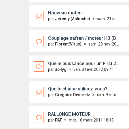
Nouveau moteur
par
Jeremy (Antioche)
sam. 21 sept. 2013 13:50
Couplage safran / moteur HB (Davaï)
par
Florent(Virus)
sam. 28 nov. 2009 09:41
Quelle puissance pour un First 22 ?
par
abilyg
ven. 3 févr. 2012 09:41
Quelle chaise utilisez-vous?
par
Gregoire Despretz
dim. 9 mai 2010 09:27
RALLONGE MOTEUR
par
PAT
mer. 16 mars 2011 18:13