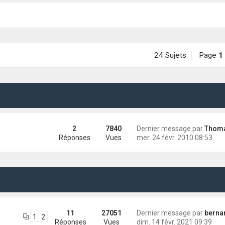
24 Sujets
Page
1
2
7840
Dernier message par
Thomas (Pilp
Réponses
Vues
mer. 24 févr. 2010 08:53
11
27051
Dernier message par
bernardch
1
2
Réponses
Vues
dim. 14 févr. 2021 09:39