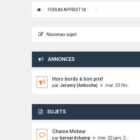
FORUM APFIRST18
Nouveau sujet
ANNONCES
Hors bords à bon prix!
par
Jeremy (Antioche)
mar. 23 févr. 2010 10:15
SUJETS
Chaise Moteur
par
bernardchamp
mer. 20 janv. 2021 17:21