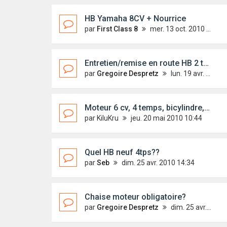
HB Yamaha 8CV + Nourrice
par
First Class 8
mer. 13 oct. 2010 00:41
Entretien/remise en route HB 2 temps
par
Gregoire Despretz
lun. 19 avr. 2010 18:28
Moteur 6 cv, 4 temps, bicylindre, démarrage électrique
par
KiluKru
jeu. 20 mai 2010 10:44
Quel HB neuf 4tps??
par
Seb
dim. 25 avr. 2010 14:34
Chaise moteur obligatoire?
par
Gregoire Despretz
dim. 25 avr. 2010 16:07