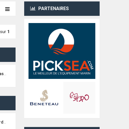
PARTENAIRES
sur
1
ouz)
amp