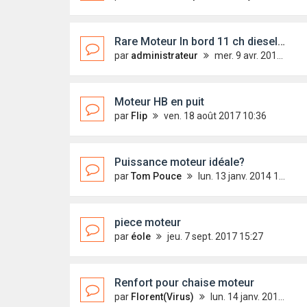
Rare Moteur In bord 11 ch diesel sur un First 18 ???
par
administrateur
mer. 9 avr. 2014 12:45
Moteur HB en puit
par
Flip
ven. 18 août 2017 10:36
Puissance moteur idéale?
par
Tom Pouce
lun. 13 janv. 2014 14:22
piece moteur
par
éole
jeu. 7 sept. 2017 15:27
Renfort pour chaise moteur
par
Florent(Virus)
lun. 14 janv. 2013 10:56