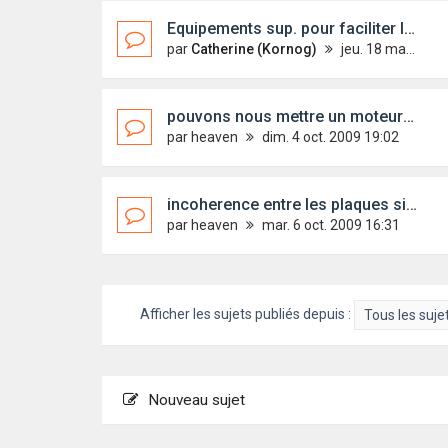
Equipements sup. pour faciliter la détection en mer
par
Catherine (Kornog)
jeu. 18 mars 2010 19:05
pouvons nous mettre un moteur plus puissant que prévu ??
par
heaven
dim. 4 oct. 2009 19:02
incoherence entre les plaques signalétiques de nos bateaux??
par
heaven
mar. 6 oct. 2009 16:31
Afficher les sujets publiés depuis :
Nouveau sujet