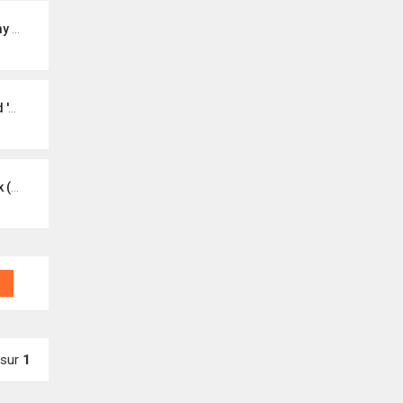
che)
t Ké
gan)
sur
1